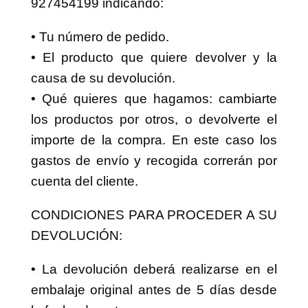
por otros, o devolverte el importe de la compra. En
este caso los gastos de envío y recogida correrán
por cuenta del cliente.
CONDICIONES PARA PROCEDER A SU DEVOLUCIÓN:
• La devolución deberá realizarse en el embalaje
original antes de 5 días desde la fecha de entrega.
• El dinero se reembolsará por el mismo método de
pago en el que se realizó la compra.
• No se aceptarán devoluciones cuando el peso de la
pieza devuelta (incluido el peso de los restos) sea
inferior a un 75% del peso de la pieza original.
Ejemplos: si un queso pesaba 1.000 Kg y se nos
devuelve menos de 0.750 Kg, la devolución no podrá